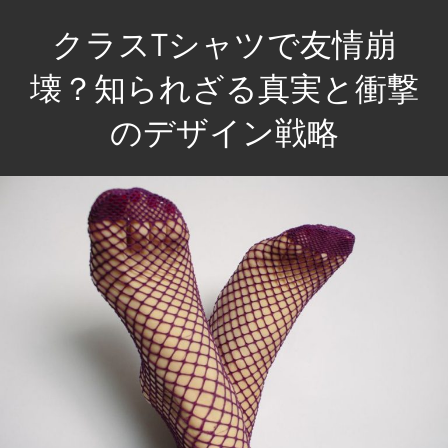
コ
クラスTシャツで友情崩
ン
テ
壊？知られざる真実と衝撃
ン
のデザイン戦略
ツ
へ
友
ス
情
キ
を
ッ
深
プ
め
る
新
発
想！
驚
き