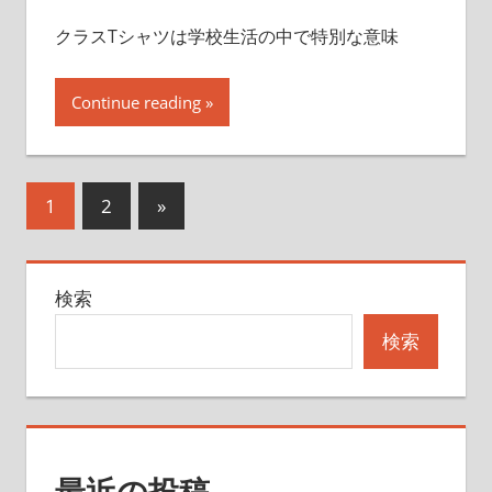
クラスTシャツは学校生活の中で特別な意味
Continue reading
投
次
1
2
»
の
稿
記
の
検索
事
ペ
検索
ー
ジ
送
最近の投稿