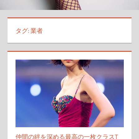
の
デ
ザ
イ
タグ:
業者
ン
で
絆
が
も
っ
と
強
く
な
る
秘
密
仲間の絆を深める最高の一枚クラスT